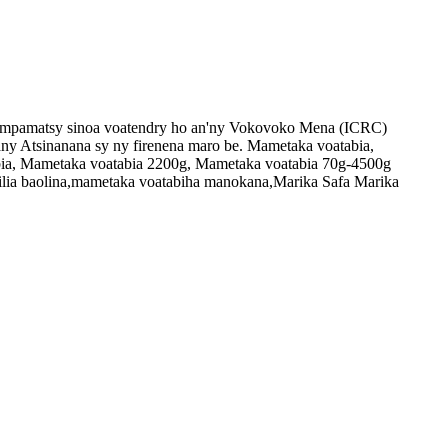
 no mpamatsy sinoa voatendry ho an'ny Vokovoko Mena (ICRC)
any Atsinanana sy ny firenena maro be. Mametaka voatabia,
bia, Mametaka voatabia 2200g, Mametaka voatabia 70g-4500g
 vilia baolina,mametaka voatabiha manokana,Marika Safa Marika