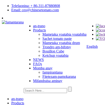
Telefaonina: + 86-311-87880808
Email: ceo@chinesetomato.com
an-trano
Products
Mametaka voatabia voatabiha
Sachet tomato paste
Mametaka voatabia drum
English
Trondro am-bifotsy
Bouillon Cube
Ketchup voatabia
NEWS
FAQs
Momba anay
fampirantiana
Fitetezam-pamokarana
Mifandraisa aminay
an-trano
Products