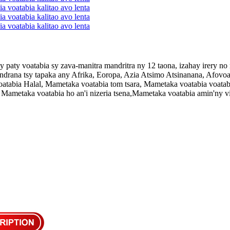
 paty voatabia sy zava-manitra mandritra ny 12 taona, izahay irery
ndrana tsy tapaka any Afrika, Eoropa, Azia Atsimo Atsinanana, Afovo
atabia Halal, Mametaka voatabia tom tsara, Mametaka voatabia voata
, Mametaka voatabia ho an'i nizeria tsena,Mametaka voatabia amin'ny