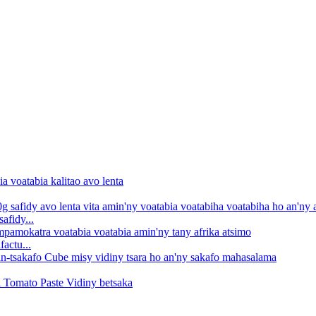
afidy...
actu...