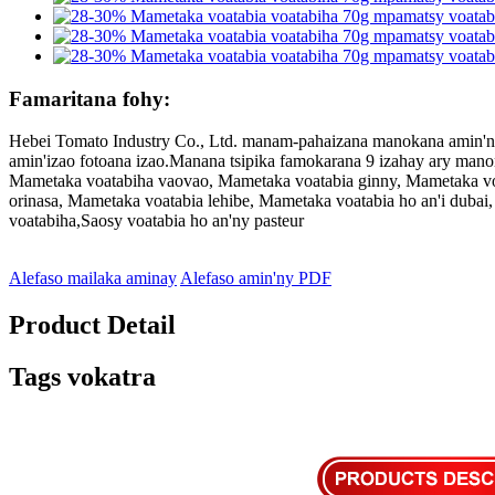
Famaritana fohy:
Hebei Tomato Industry Co., Ltd. manam-pahaizana manokana amin'ny
amin'izao fotoana izao.Manana tsipika famokarana 9 izahay ary mano
Mametaka voatabiha vaovao, Mametaka voatabia ginny, Mametaka vo
orinasa, Mametaka voatabia lehibe, Mametaka voatabia ho an'i dubai
voatabiha,Saosy voatabia ho an'ny pasteur
Alefaso mailaka aminay
Alefaso amin'ny PDF
Product Detail
Tags vokatra