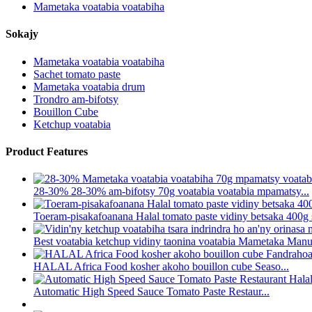
Mametaka voatabia voatabiha
Sokajy
Mametaka voatabia voatabiha
Sachet tomato paste
Mametaka voatabia drum
Trondro am-bifotsy
Bouillon Cube
Ketchup voatabia
Product Features
28-30% 28-30% am-bifotsy 70g voatabia voatabia mpamatsy...
Toeram-pisakafoanana Halal tomato paste vidiny betsaka 400g s
Best voatabia ketchup vidiny taonina voatabia Mametaka Manuf
HALAL Africa Food kosher akoho bouillon cube Seaso...
Automatic High Speed ​​Sauce Tomato Paste Restaur...